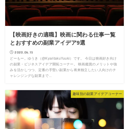
【映画好きの適職】映画に関わる仕事一覧
とおすすめの副業アイデア9選
2020.06.15
どーもー。ゆうき（@KyaritakuYuuki）です。 今日は映画好き向け
の副業・ビジネスアイデア開拓コーナー。 映画鑑賞のメリットや強
みを活かしつつ、定番の手堅い副業から将来独立したい人向けのチ
ャレンジングな副業まで...
趣味別の副業アイデアコーナー