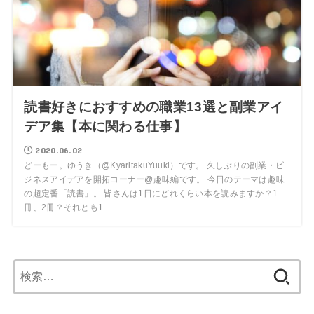
読書好きにおすすめの職業13選と副業アイ
デア集【本に関わる仕事】
2020.06.02
どーもー。ゆうき（@KyaritakuYuuki）です。 久しぶりの副業・ビ
ジネスアイデアを開拓コーナー@趣味編です。 今日のテーマは趣味
の超定番「読書」。 皆さんは1日にどれくらい本を読みますか？1
冊、2冊？それとも1...
検
索: