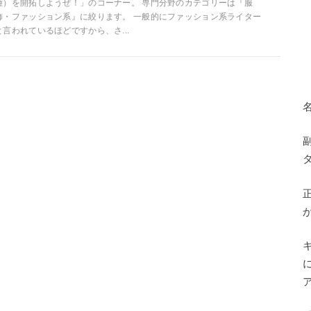
種）を開拓しようぜ！」のコーナー。 専門分野のカテゴリーは『服
飾・ファッション系』に絞ります。 一般的にファッション系ライター
と言われているほどですから、さ...